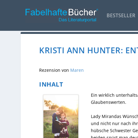
BESTSELLER
KRISTI ANN HUNTER: E
Rezension von
Maren
INHALT
Ein wirklich unterhal
Glaubenswerten.
Lady Mirandas Wünsche
und nicht nur nach ihre
hübsche Schwester Geo
beiden spürt man deut