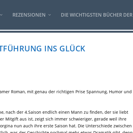
REZENSIONEN
DIE WICHTIGSTEN BÜCHER DER
NTFÜHRUNG INS GLÜCK
tsamer Roman, mit genau der richtigen Prise Spannung, Humor und
, nach der 4.Saison endlich einen Mann zu finden, der sie liebt
r Mitgift aus ist, zeigt sich immer schwieriger, gerade weil ihre
rgina nun auch ihre erste Saison hat. Die Unterschiede zwischen
lich, was der Geschichte nochmal mehr etwas Dramatik gibt, denn