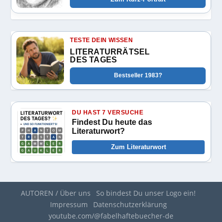
TESTE DEIN WISSEN
LITERATURRÄTSEL
DES TAGES
Bestseller 1983?
DU HAST 7 VERSUCHE
Findest Du heute das
Literaturwort?
Zum Literaturwort
AUTOREN / Über uns
So bindest Du unser Logo ein!
Impressum
Datenschutzerklärung
youtube.com/@fabelhaftebuecher-de