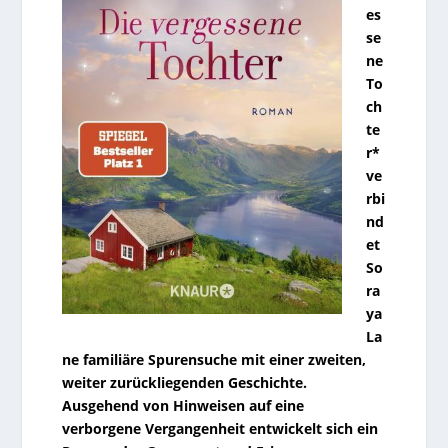
es
se
ne
To
ch
te
r*
ve
rbi
nd
et
So
ra
ya
La
ne familiäre Spurensuche mit einer zweiten,
weiter zurückliegenden Geschichte.
Ausgehend von Hinweisen auf eine
verborgene Vergangenheit entwickelt sich ein