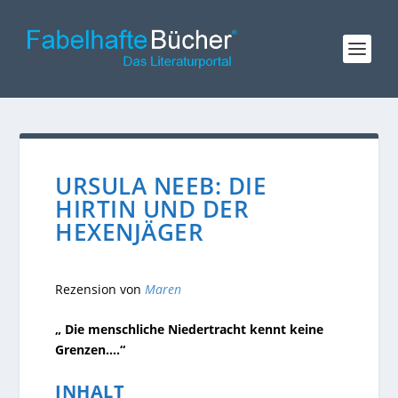
URSULA NEEB: DIE
HIRTIN UND DER
HEXENJÄGER
Rezension von
Maren
„ Die menschliche Niedertracht kennt keine
Grenzen….“
INHALT