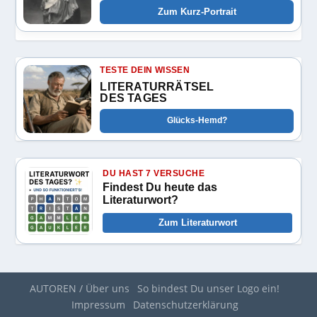
Zum Kurz-Portrait
TESTE DEIN WISSEN
LITERATURRÄTSEL
DES TAGES
Glücks-Hemd?
DU HAST 7 VERSUCHE
Findest Du heute das
Literaturwort?
Zum Literaturwort
AUTOREN / Über uns
So bindest Du unser Logo ein!
Impressum
Datenschutzerklärung