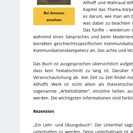
Allhoff und Waltraud All
Kapitel das Thema Körpe
Bei Amazon
es darum, wie man am be
ansehen
was dabei zu beachten i
Das fünfte – wiederum 
während eines Gespräches und beim Moderieren v
korrekten geschlechtsspezifischen Kommunikation
Kommunikationskompetenz an. Das achte und letzt
Das Buch ist ausgesprochen übersichtlich aufgebau
dass kein Textabschnitt zu lang ist. Darüber
Veranschaulichung ab. Von Zeit zu Zeit findet 
Allhoffs Werk ist nicht allein als theoretisc
sogenannte „Arbeitsblätter“, einzelne Seiten,
werden. Die wichtigsten Informationen sind farbl
Rezension
„Ein Lehr- und Übungsbuch“. Der Untertitel sagt
unterhalten zu werden. Denn unterhaltsam ist Al