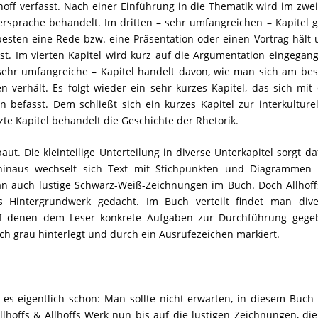
hoff verfasst. Nach einer Einführung in die Thematik wird im zwe
rsprache behandelt. Im dritten – sehr umfangreichen – Kapitel 
sten eine Rede bzw. eine Präsentation oder einen Vortrag hält 
st. Im vierten Kapitel wird kurz auf die Argumentation eingegan
sehr umfangreiche – Kapitel handelt davon, wie man sich am bes
erhält. Es folgt wieder ein sehr kurzes Kapitel, das sich mit 
 befasst. Dem schließt sich ein kurzes Kapitel zur interkulture
e Kapitel behandelt die Geschichte der Rhetorik.
t. Die kleinteilige Unterteilung in diverse Unterkapitel sorgt da
 hinaus wechselt sich Text mit Stichpunkten und Diagrammen 
man auch lustige Schwarz-Weiß-Zeichnungen im Buch. Doch Allhof
hes Hintergrundwerk gedacht. Im Buch verteilt findet man dive
 auf denen dem Leser konkrete Aufgaben zur Durchführung gege
ich grau hinterlegt und durch ein Ausrufezeichen markiert.
 es eigentlich schon: Man sollte nicht erwarten, in diesem Buch
lhoffs & Allhoffs Werk nun bis auf die lustigen Zeichnungen, di