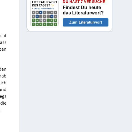
DU HAST 7 VERSUCHE
Findest Du heute
das Literaturwort?
Zum Literaturwort
icht
dass
ben
den
 hab
lich
 und
wegs
 die
.