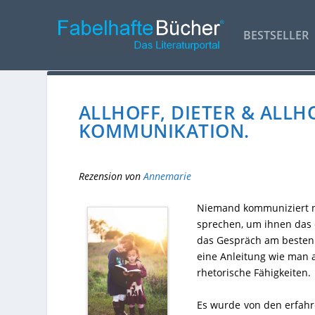
BESTSELLER
ALLHOFF, DIETER & ALLH
KOMMUNIKATION.
Rezension von
Annemarie
Niemand kommuniziert nic
sprechen, um ihnen das 
das Gespräch am besten f
eine Anleitung wie man a
rhetorische Fähigkeiten.
Es wurde von den erfah