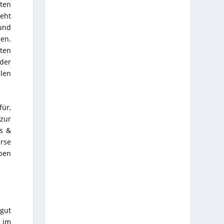
iten
geht
und
gen.
ten
der
llen
für,
zur
fs &
rse
ben
 gut
e im