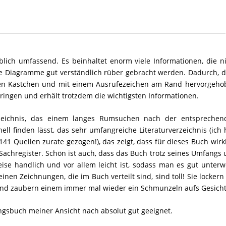
ublich umfassend. Es beinhaltet enorm viele Informationen, die n
se Diagramme gut verständlich rüber gebracht werden. Dadurch, 
chen Kästchen und mit einem Ausrufezeichen am Rand hervorgeho
ringen und erhält trotzdem die wichtigsten Informationen.
verzeichnis, das einem langes Rumsuchen nach der entsprechen
ll finden lässt, das sehr umfangreiche Literaturverzeichnis (ich
41 Quellen zurate gezogen!), das zeigt, dass für dieses Buch wirk
 Sachregister. Schön ist auch, dass das Buch trotz seines Umfangs
ise handlich und vor allem leicht ist, sodass man es gut unter
nen Zeichnungen, die im Buch verteilt sind, sind toll! Sie lockern
 und zaubern einem immer mal wieder ein Schmunzeln aufs Gesicht
ungsbuch meiner Ansicht nach absolut gut geeignet.