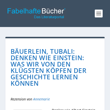
BÄUERLEIN, TUBALI:
DENKEN WIE EINSTEIN:
WAS WIR VON DEN
KLÜGSTEN KÖPFEN DER
GESCHICHTE LERNEN
KÖNNEN
Rezension von
Annemarie