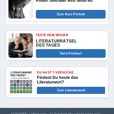
Robert Seethaler wird heute 60!
Zum Kurz-Portrait
TESTE DEIN WISSEN
LITERATURRÄTSEL
DES TAGES
Tod in Portbou?
DU HAST 7 VERSUCHE
Findest Du heute das
Literaturwort?
Zum Literaturwort
AUTOREN / Über uns
So bindest Du unser Logo ein!