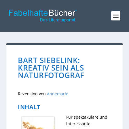
BART SIEBELINK:
KREATIV SEIN ALS
NATURFOTOGRAF
Rezension von
Annemarie
INHALT
Für spektakuläre und
interessante