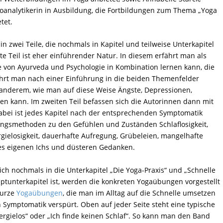
oanalytikerin in Ausbildung, die Fortbildungen zum Thema „Yoga
tet.
in zwei Teile, die nochmals in Kapitel und teilweise Unterkapitel
ste Teil ist eher einführender Natur. In diesem erfährt man als
fe von Ayurveda und Psychologie in Kombination lernen kann, die
fährt man nach einer Einführung in die beiden Themenfelder
 anderem, wie man auf diese Weise Ängste, Depressionen,
n kann. Im zweiten Teil befassen sich die Autorinnen dann mit
bei ist jedes Kapitel nach der entsprechenden Symptomatik
ungsmethoden zu den Gefühlen und Zuständen Schlaflosigkeit,
gielosigkeit, dauerhafte Aufregung, Grübeleien, mangelhafte
es eigenen Ichs und düsteren Gedanken.
lich nochmals in die Unterkapitel „Die Yoga-Praxis“ und „Schnelle
uptunterkapitel ist, werden die konkreten Yogaübungen vorgestellt
kurze
Yogaübungen
, die man im Alltag auf die Schnelle umsetzen
ymptomatik verspürt. Oben auf jeder Seite steht eine typische
ergielos“ oder „Ich finde keinen Schlaf“. So kann man den Band