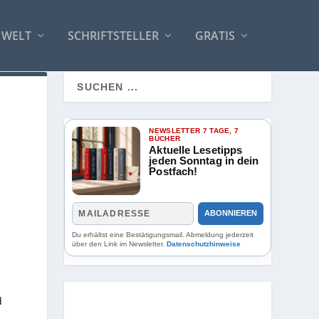
 WELT
SCHRIFTSTELLER
GRATIS
NEWSLETTER 7 TAGE, 7
BÜCHER
Aktuelle Lesetipps
jeden Sonntag in dein
Postfach!
ABONNIEREN
Du erhältst eine Bestätigungsmail. Abmeldung jederzeit
über den Link im Newsletter.
Datenschutzhinweise
d