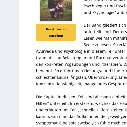
Psychologin und Psych
und Psychologie“ anbie
Der Band gliedert sich 
Bei Amazon
unterteilt sind. Der er
ansehen
Leser, wie man mithil
Seele zu lesen. So er
Ayurveda und Psychologie in diesem Teil unter
traumatische Belastungen und Burnout verstehe
den konkreten Yogaübungen und -therapien. Da
benannt. So erfährt man Heilungs- und Linder
schlechter Laune, Ängsten, Überforderung, Ener
Konzentrationsfähigkeit, mangelndes Gespür d
Die Kapitel in diesem Teil sind allesamt einheit
Hilfen“ unterteilt. Im ersterem, welches das Ha
und erläutert. Im Teil „Schnelle Hilfen“ stehen 
kann, wenn man das Aufkommen der jeweiligen S
Symptomatik, beispielsweise „Ich fühle mich en