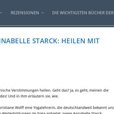
REZENSIONEN
DIE WICHTIGSTEN BÜCHER DER
NABELLE STARCK: HEILEN MIT
hische Verstimmungen heilen. Geht das? Ja, es geht, meinen die
es! Und in ihm erläutern sie, wie.
ristiane Wolff eine Yogalehrerin, die deutschlandweit bekannt un
h Weiterbildungen im Yoga anbietet, sowie Annabelle Starck,