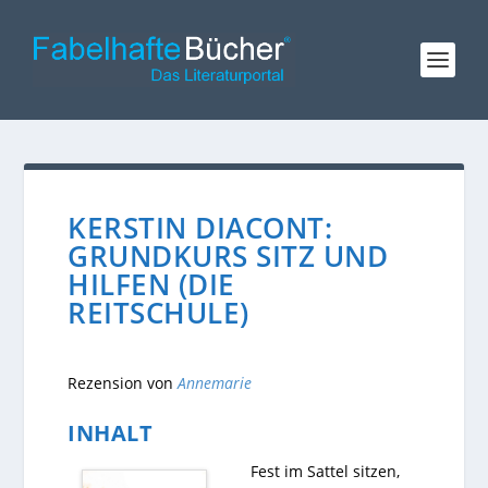
KERSTIN DIACONT:
GRUNDKURS SITZ UND
HILFEN (DIE
REITSCHULE)
Rezension von
Annemarie
INHALT
Fest im Sattel sitzen,