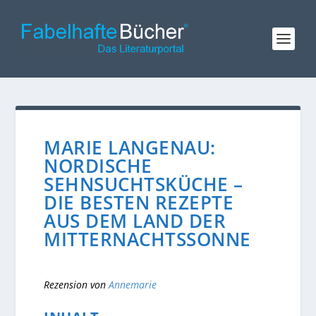
MARIE LANGENAU:
NORDISCHE
SEHNSUCHTSKÜCHE –
DIE BESTEN REZEPTE
AUS DEM LAND DER
MITTERNACHTSSONNE
Rezension von
Annemarie