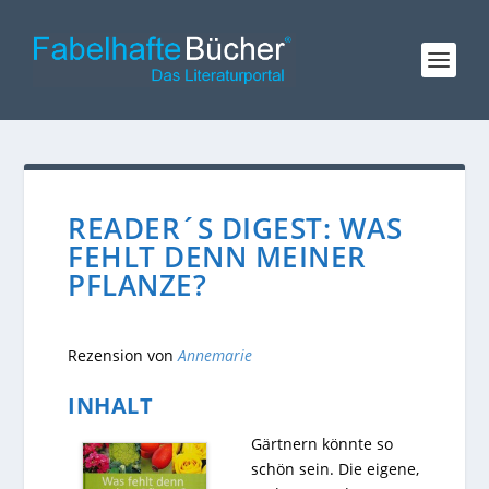
READER´S DIGEST: WAS
FEHLT DENN MEINER
PFLANZE?
Rezension von
Annemarie
INHALT
Gärtnern könnte so
schön sein. Die eigene,