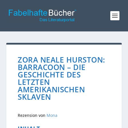
ZORA NEALE HURSTON:
BARRACOON – DIE
GESCHICHTE DES
LETZTEN
AMERIKANISCHEN
SKLAVEN
Rezension von
Mona