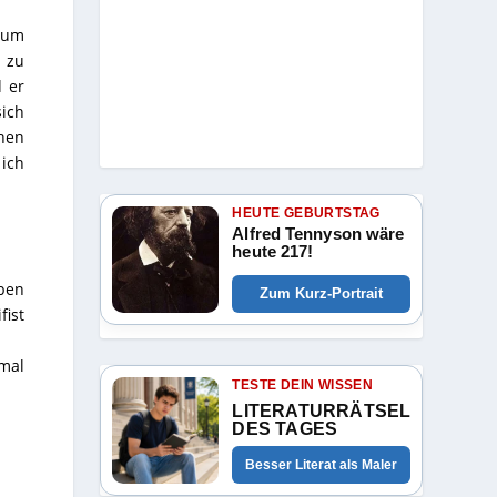
h um
 zu
 er
sich
hen
 ich
HEUTE GEBURTSTAG
Alfred Tennyson wäre
heute 217!
eben
Zum Kurz-Portrait
fist
mal
TESTE DEIN WISSEN
LITERATURRÄTSEL
DES TAGES
Besser Literat als Maler