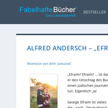
BESTSELLER
ALFRED ANDERSCH – „EF
Rezension von Amir Junuzović
„Efraim? Efraim? … Ist d
er den Umschlag des Buch
einen jüdischen Journal
tun. Eigentlich: Ja!
George Efraim ist vieles:
die nach Deutschland 