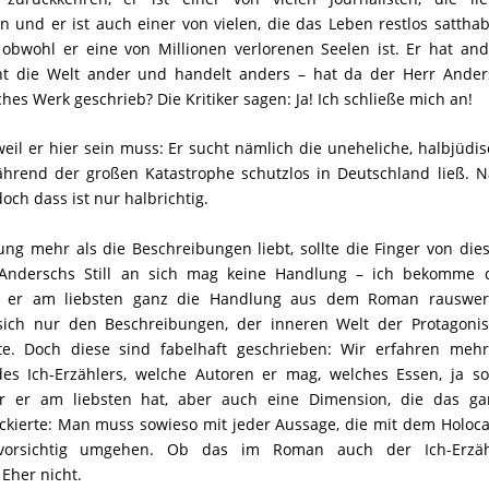
en und er ist auch einer von vielen, die das Leben restlos sattha
 obwohl er eine von Millionen verlorenen Seelen ist. Er hat an
ieht die Welt ander und handelt anders – hat da der Herr Ander
hes Werk geschrieb? Die Kritiker sagen: Ja! Ich schließe mich an!
eil er hier sein muss: Er sucht nämlich die uneheliche, halbjüdi
ährend der großen Katastrophe schutzlos in Deutschland ließ. N
doch dass ist nur halbrichtig.
ng mehr als die Beschreibungen liebt, sollte die Finger von di
Anderschs Still an sich mag keine Handlung – ich bekomme 
ss er am liebsten ganz die Handlung aus dem Roman rauswer
ich nur den Beschreibungen, der inneren Welt der Protagonis
. Doch diese sind fabelhaft geschrieben: Wir erfahren mehr
es Ich-Erzählers, welche Autoren er mag, welches Essen, ja so
r er am liebsten hat, aber auch eine Dimension, die das ga
kierte: Man muss sowieso mit jeder Aussage, die mit dem Holoca
vorsichtig umgehen. Ob das im Roman auch der Ich-Erzäh
 Eher nicht.