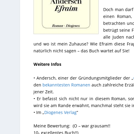
Doch man darf 
einen Roman, 
betrachten und
betrügt seine 
alle Juden nac
und wo ist mein Zuhause? Wie Efraim diese Frage
natürlich nicht sagen – das Buch wartet auf Sie!
Weitere Infos
• Andersch, einer der Gründungsmitglieder der „
den
bekanntesten Romanen
auch zahlreiche Erzä
jener Zeit.
• Er befasst sich nicht nur in diesem Roman, 
wird sie am Rande erwähnt, manchmal steht sie im 
• Im „
Diogenes Verlag
“
Meine Bewertung: (O – war grausam!!
10- excellentes Buch!!)