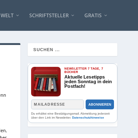
 WELT
SCHRIFTSTELLER
GRATIS
NEWSLETTER 7 TAGE, 7
BÜCHER
Aktuelle Lesetipps
jeden Sonntag in dein
Postfach!
enn
ABONNIEREN
Du erhältst eine Bestätigungsmail. Abmeldung jederzeit
über den Link im Newsletter.
Datenschutzhinweise
len,
ber