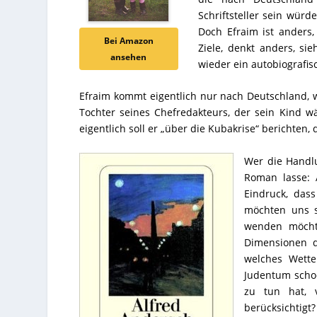
Schriftsteller sein würd
Doch Efraim ist anders,
Bei Amazon
Ziele, denkt anders, s
ansehen
wieder ein autobiografisc
Efraim kommt eigentlich nur nach Deutschland, w
Tochter seines Chefredakteurs, der sein Kind w
eigentlich soll er „über die Kubakrise“ berichten, 
Wer die Handlu
Roman lasse: 
Eindruck, da
möchten uns s
wenden möchte
Dimensionen d
welches Wette
Judentum schoc
zu tun hat, 
berücksichtigt?