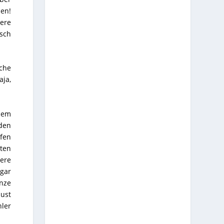
ben!
dere
sch
sche
aja,
esem
den
fen
ten
ere
gar
nze
ust
ler