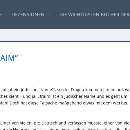
REZENSIONEN
DIE WICHTIGSTEN BÜCHER DER
RAIM“
as nicht ein jüdischer Name?“, solche Fragen kommen einem auf, w
es sieht – und ja, Efraim ist ein jüdischer Name und es geht um
isten! Doch hat diese Tatsache maßgebend etwas mit dem Werk zu
 Einer von vielen, die Deutschland verlassen musste, einer von vie
zurückkehren, er ist einer von vielen Journalisten, die lie