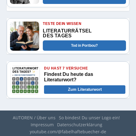
TESTE DEIN WISSEN
LITERATURRÄTSEL
DES TAGES
Tod in Portbou?
DU HAST 7 VERSUCHE
Findest Du heute das
Literaturwort?
Zum Literaturwort
AUTOREN / Über uns
So bindest Du unser Logo ein!
Impressum
Datenschutzerklärung
youtube.com/@fabelhaftebuecher-de