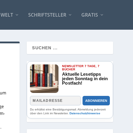
 WELT
SCHRIFTSTELLER
GRATIS
NEWSLETTER 7 TAGE, 7
BÜCHER
Aktuelle Lesetipps
jeden Sonntag in dein
Postfach!
 um
ABONNIEREN
ge
Du erhältst eine Bestätigungsmail. Abmeldung jederzeit
om-
über den Link im Newsletter.
Datenschutzhinweise
.