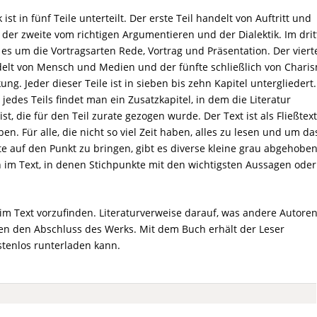
ist in fünf Teile unterteilt. Der erste Teil handelt von Auftritt und
 der zweite vom richtigen Argumentieren und der Dialektik. Im dri
t es um die Vortragsarten Rede, Vortrag und Präsentation. Der viert
delt von Mensch und Medien und der fünfte schließlich von Chari
ng. Jeder dieser Teile ist in sieben bis zehn Kapitel untergliedert.
jedes Teils findet man ein Zusatzkapitel, in dem die Literatur
st, die für den Teil zurate gezogen wurde. Der Text ist als Fließtext
en. Für alle, die nicht so viel Zeit haben, alles zu lesen und um da
te auf den Punkt zu bringen, gibt es diverse kleine grau abgehobe
 im Text, in denen Stichpunkte mit den wichtigsten Aussagen oder
im Text vorzufinden. Literaturverweise darauf, was andere Autore
en den Abschluss des Werks. Mit dem Buch erhält der Leser
ostenlos runterladen kann.