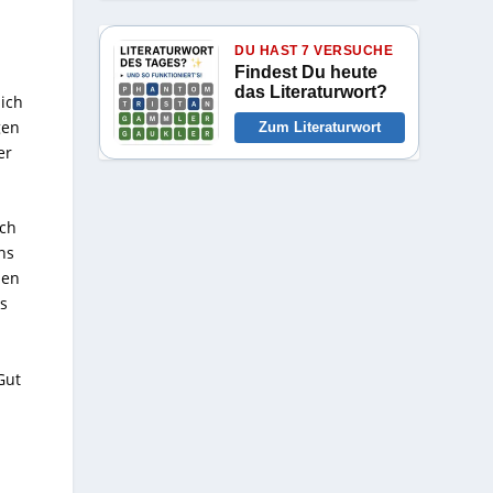
DU HAST 7 VERSUCHE
Findest Du heute
das Literaturwort?
lich
gen
Zum Literaturwort
er
uch
ns
len
s
Gut