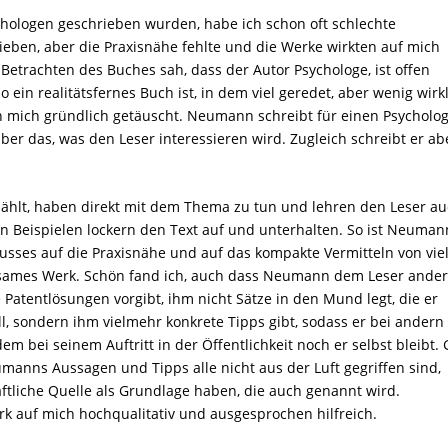
chologen geschrieben wurden, habe ich schon oft schlechte
eben, aber die Praxisnähe fehlte und die Werke wirkten auf mich
n Betrachten des Buches sah, dass der Autor Psychologe, ist offen
o ein realitätsfernes Buch ist, in dem viel geredet, aber wenig wirk
ch mich gründlich getäuscht. Neumann schreibt für einen Psycholo
über das, was den Leser interessieren wird. Zugleich schreibt er ab
rzählt, haben direkt mit dem Thema zu tun und lehren den Leser a
len Beispielen lockern den Text auf und unterhalten. So ist Neuman
kusses auf die Praxisnähe und auf das kompakte Vermitteln von vie
tsames Werk. Schön fand ich, auch dass Neumann dem Leser ander
 Patentlösungen vorgibt, ihm nicht Sätze in den Mund legt, die er
l, sondern ihm vielmehr konkrete Tipps gibt, sodass er bei andern
m bei seinem Auftritt in der Öffentlichkeit noch er selbst bleibt. 
umanns Aussagen und Tipps alle nicht aus der Luft gegriffen sind,
ftliche Quelle als Grundlage haben, die auch genannt wird.
k auf mich hochqualitativ und ausgesprochen hilfreich.