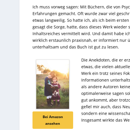
Ich muss vorweg sagen: Mit Büchern, die von Psy
Erfahrungen gemacht. Oft wurde zwar viel geschri
etwas langweilig. So hatte ich, als ich beim erste
gesagt die Sorge, hatte, dass dieses Werk wieder s
Inhaltsreiches vermittelt wird. Und damit habe i
wirklich erstaunlich praxisnah, er informiert nur 
unterhaltsam und das Buch ist gut zu lesen.
Die Anekdoten, die er e
etwas, die vielen aktuel
Werk ein trotz seines Fo
Informationen unterhal
als andere Autoren keine
optimalerweise sagen sol
gut ankommt, aber trotzde
gefiel mir auch, dass Ne
sondern eine wissenscha
Bei Amazon
Insgesamt wirkte das Wer
ansehen