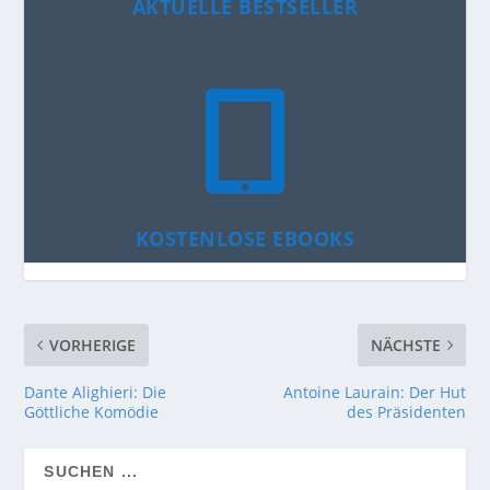
AKTUELLE BESTSELLER

KOSTENLOSE EBOOKS
VORHERIGE
NÄCHSTE
Dante Alighieri: Die
Antoine Laurain: Der Hut
Göttliche Komödie
des Präsidenten