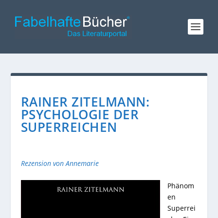
RAINER ZITELMANN:
PSYCHOLOGIE DER
SUPERREICHEN
Rezension von Annemarie
Phänom
en
Superrei