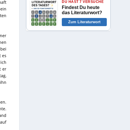
haft
DU HAST 7 VERSUCHE
Findest Du heute
ein
das Literaturwort?
ten
Zum Literaturwort
iner
hen
bei
t es
lich
t er
tag,
 ihn
gen.
hte.
and
auf