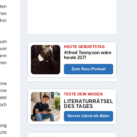
iten
nes
rhin
 zum
HEUTE GEBURTSTAG
 zum
Alfred Tennyson wäre
ann
heute 217!
chen
Zum Kurz-Portrait
eine
eine
TESTE DEIN WISSEN
idet
LITERATURRÄTSEL
noch
DES TAGES
Besser Literat als Maler
ung
icht