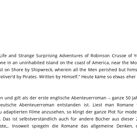
e Life and Strange Surprising Adventures of Robinson Crusoe of Y
lone in an uninhabited Island on the coast of America, near the M
st on Shore by Shipwreck, wherein all the Men perished but hims
eliver’d by Pirates. Written by Himself.“ Heute käme so etwas eher
en und gilt als der erste englische Abenteuerroman – ganze 50 Ja
deutsche Abenteuerroman entstanden ist. Liest man Romane 
zu adaptierten Filme anzusehen, so klingt der ganze Plot für mod
ch. Das ist selbstverständlich auch für andere Bücher aus dieser 
ote
„. Insoweit spiegeln die Romane das allgemeine Denken, 