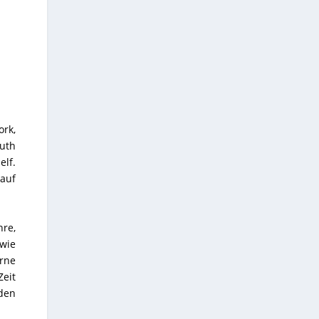
ork,
outh
elf.
 auf
hre,
wie
erne
Zeit
den