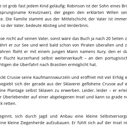
 ist grob fast jedem Kind geläufig: Robinson ist der Sohn eines Br
rsprungsname Kreutznaer), der gegen den erklärten Willen sei
e. Die Familie stammt aus der Mittelschicht, der Vater ist imme
so der Vater, bedeute Abstieg und Verderbnis.
oe nicht auf seinen Vater, sonst wäre das Buch ja nach 20 Seiten
fährt er zur See und wird bald schon von Piraten überallen und
 Jahren flieht er mit einem jungen Mann namens Xury, den er d
er Flucht kurzerhand selbst weiterverkauft – an den portugisis
htigen die Überfahrt nach Brasilien ermöglicht hat.
deckt Crusoe seine Kaufmannswurzeln und eröffnet mit viel Erfolg 
begiebt sich der gerade aus der Sklaverei geflohene Crusoe auf 
e Plantage selbst Sklaven zu erwerben. Leider, leider – er erle
iger Überlebender auf einer abgelegenen Insel und kann so grade 
k retten.
ginnt, sich durch Jagd und Anbau eine kleine Selbstversorg
ine kleine Ziegenherde aufzubauen. Er fühlt sich auf der Insel n