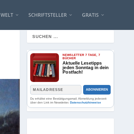
 WELT
SCHRIFTSTELLER
GRATIS
NEWSLETTER 7 TAGE, 7
BÜCHER
Aktuelle Lesetipps
jeden Sonntag in dein
Postfach!
ABONNIEREN
Du erhältst eine Bestätigungsmail. Abmeldung jederzeit
über den Link im Newsletter.
Datenschutzhinweise