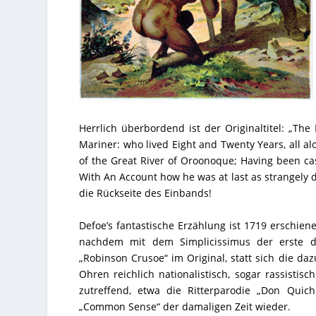
Herrlich überbordend ist der Originaltitel: „Th
Mariner: who lived Eight and Twenty Years, all a
of the Great River of Oroonoque; Having been ca
With An Account how he was at last as strangely d
die Rückseite des Einbands!
Defoe’s fantastische Erzählung ist 1719 erschien
nachdem mit dem
Simplicissimus
der erste 
„Robinson Crusoe“ im Original, statt sich die da
Ohren reichlich nationalistisch, sogar rassistis
zutreffend, etwa die Ritterparodie „
Don Quich
„Common Sense“ der damaligen Zeit wieder.