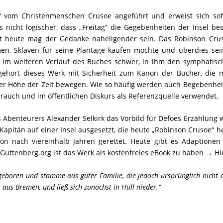
de“ vom Christenmenschen Crusoe angeführt und erweist sich sof
 nicht logischer, dass „Freitag“ die Gegebenheiten der Insel be
st heute mag der Gedanke naheligender sein. Das Robinson Crus
en, Sklaven für seine Plantage kaufen möchte und überdies sei
s im weiteren Verlauf des Buches schwer, in ihm den symphatisc
gehört dieses Werk mit Sicherheit zum Kanon der Bücher, die 
 der Höhe der Zeit bewegen. Wie so häufig werden auch Begebenhe
auch und im öffentlichen Diskurs als Referenzquelle verwendet.
benteurers Alexander Selkirk das Vorbild für Defoes Erzählung 
Kapitän auf einer Insel ausgesetzt, die heute „Robinson Crusoe“ h
hon nach viereinhalb Jahren gerettet. Heute gibt es Adaptionen
Guttenberg.org ist das Werk als kostenfreies eBook zu haben
→ Hi
 geboren und stamme aus guter Familie, die jedoch ursprünglich nicht 
us Bremen, und ließ sich zunächst in Hull nieder.“