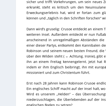
sicher und trifft Vorkehrungen, um sein neues Z
erkrankt, steht es kritisch um den Neuinsulan
Erweckungserlebnis hat, wird er fortan zum gl
können und „täglich in den Schriften forschen“ w
Dann wird’s gruselig: Crusoe entdeckt an einem T
weiteren Insel. Außerdem entdeckt er nun Fußa
anscheinend in unregelmäßigen Abständen die I
einer dieser Partys, entkommt den Kannibalen de
Robinson und seinem neuen besten Freund, die Ver
über den Wilden steht ( ← Achtung. Ironie), gibt 
ihn an einem Freitag kennengelernt. Jetzt hat R
indem er ihm Englisch beibringt, ihn mit europ
missioniert und zum Christentum führt.
Erst nach 28 Jahren kann Robinson Crusoe endlic
Ein englisches Schiff macht auf der Insel halt,
Wird es unserem „Helden“ – das Überraschungs
niederzuschlagen, die Überlebenden auf der In
englischen Boden zu setzen?