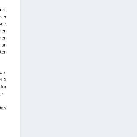
ort,
sser
oe,
nen
hen
man
iten
war.
eißt
 für
er
.
dort