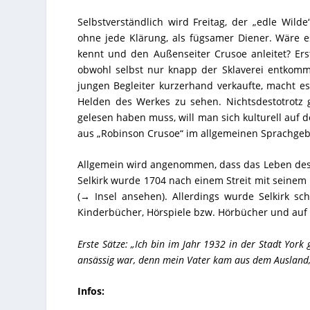
Selbstverständlich wird Freitag, der „edle Wil
ohne jede Klärung, als fügsamer Diener. Wäre es
kennt und den Außenseiter Crusoe anleitet? Er
obwohl selbst nur knapp der Sklaverei entkomm
jungen Begleiter kurzerhand verkaufte, macht e
Helden des Werkes zu sehen. Nichtsdestotrotz 
gelesen haben muss, will man sich kulturell auf
aus „Robinson Crusoe“ im allgemeinen Sprachgebr
Allgemein wird angenommen, dass das Leben des A
Selkirk wurde 1704 nach einem Streit mit seinem 
(→ Insel ansehen
). Allerdings wurde Selkirk sc
Kinderbücher, Hörspiele bzw. Hörbücher und auf 
Erste Sätze: „Ich bin im Jahr 1932 in der Stadt York
ansässig war, denn mein Vater kam aus dem Ausland, a
Infos: