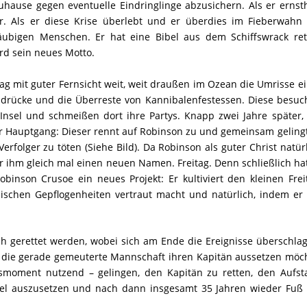
uhause gegen eventuelle Eindringlinge abzusichern. Als er ernst
er. Als er diese Krise überlebt und er überdies im Fieberwahn 
äubigen Menschen. Er hat eine Bibel aus dem Schiffswrack ret
ird sein neues Motto.
ag mit guter Fernsicht weit, weit draußen im Ozean die Umrisse e
bdrücke und die Überreste von Kannibalenfestessen. Diese besuc
nsel und schmeißen dort ihre Partys. Knapp zwei Jahre später, 
r Hauptgang: Dieser rennt auf Robinson zu und gemeinsam geling
folger zu töten (Siehe Bild). Da Robinson als guter Christ natür
er ihm gleich mal einen neuen Namen. Freitag. Denn schließlich ha
obinson Crusoe ein neues Projekt: Er kultiviert den kleinen Frei
äischen Gepflogenheiten vertraut macht und natürlich, indem er
h gerettet werden, wobei sich am Ende die Ereignisse überschla
 wo die gerade gemeuterte Mannschaft ihren Kapitän aussetzen möc
moment nutzend – gelingen, den Kapitän zu retten, den Aufst
sel auszusetzen und nach dann insgesamt 35 Jahren wieder Fuß 